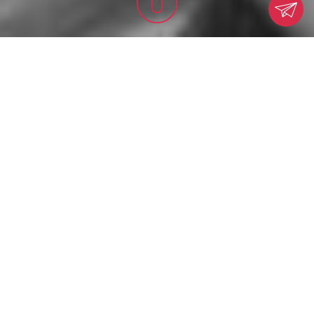
Lo
Studio Dentistico del Dott. Mario Alessio
Allegri a Verona
, è la scelta di quanti
desiderino ricevere cure dentali
d’eccellenza, assistiti da uno staff
altamente qualificato. Come Vostro
dentista a Verona, assieme al mio team ho
scelto di specializzarmi in Odontoiatria
Estetica, Odontoiatria Conservativa,
Protesi Dentaria, Gnatologia e Funzione
ritenendo che la migliore preparazione
interdisciplinare garantisca il massimo
risultato per la salute e la soddisfazione